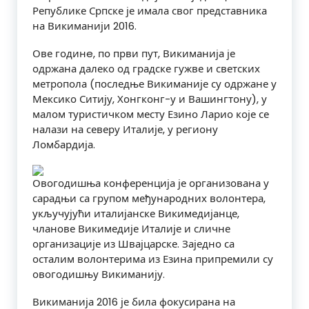
Републике Српске је имала свог представника
на Викиманији 2016.
Ове годинe, по први пут, Викиманија је
одржана далеко од градске гужве и светских
метропола (последње Викиманије су одржане у
Мексико Ситију, Хонгконг-у и Вашингтону), у
малом туристичком месту Езино Ларио које се
налази на северу Италије, у региону
Ломбардија.
Овогодишња конференција је организована у
сарадњи са групом међународних волонтера,
укључујући италијанске Викимедијанце,
чланове Викимедије Италије и сличне
организације из Швајцарске. Заједно са
осталим волонтерима из Езина припремили су
овогодишњу Викиманију.
Викиманија 2016 је била фокусирана на