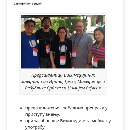
следеће теме:
Представници Викимедијиних
заједница из Ирана, Грчке, Македоније и
Републике Српске са Џимијем Вејлсом
превазилажење глобалних препрека у
приступу знању,
прилагођавање Википедије за мобилну
употребу,