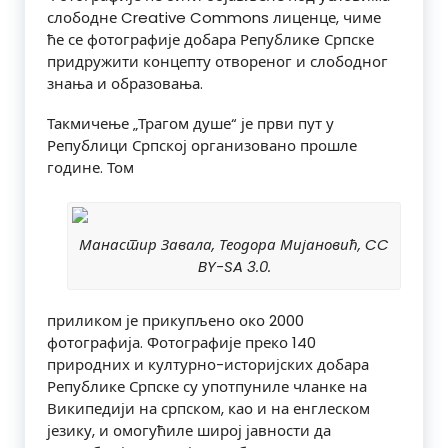
слободне Creative Commons лиценце, чиме
ће се фотографије добара Републикe Српске
придружити концепту отвореног и слободног
знања и образовања.
Такмичење „Трагом душе“ је први пут у
Републици Српској организовано прошле
године. Том
Манастир Завала, Теодора Мијановић, CC
BY-SA 3.0.
приликом је прикупљено око 2000
фотографија. Фотографије преко 140
природних и културно-историјских добара
Републике Српске су употпуниле чланке на
Википедији на српском, као и на енглеском
језику, и омогућиле широј јавности да