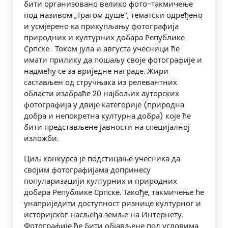
бити организовано велико фото-такмичење
под називом „Трагом душе“, тематски одређено
и усмјерено ка прикупљању фотографија
природних и културних добара Републике
Српске. Током јула и августа учесници ће
имати прилику да пошаљу своје фотографије и
надмећу се за вриједне награде. Жири
састављен од стручњака из релевантних
области изабраће 20 најбољих ауторских
фотографија у двије категорије (природна
добра и непокретна културна добра) које ће
бити представљене јавности на специјалној
изложби.
Циљ конкурса је подстицање учесника да
својим фотографијама допринесу
популаризацији културних и природних
добара Републике Српске. Такође, такмичење ће
унаприједити доступност ризнице културног и
историјског насљеђа земље на Интернету.
Фотографије ће бити објављене под условима