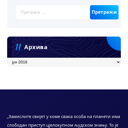
Претрага
за:
Архива
Архива
„Замислите свијет у коме свака особа на планети има
слободан приступ цјелокупном људском знању. То је