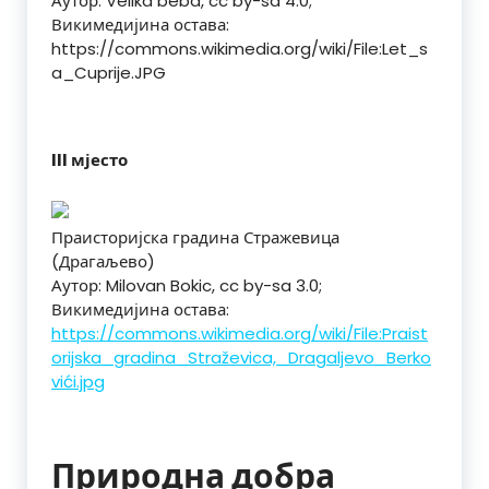
Аутор: Velika beba, cc by-sa 4.0;
Викимедијина остава:
https://commons.wikimedia.org/wiki/File:Let_s
a_Cuprije.JPG
III мјесто
Праисторијска градина Стражевица
(Драгаљево)
Аутор: Milovan Bokic, cc by-sa 3.0;
Викимедијина остава:
https://commons.wikimedia.org/wiki/File:Praist
orijska_gradina_Straževica,_Dragaljevo_Berko
vići.jpg
Природна добра