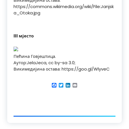
Викимедијина остава:
https://commons.wikimedia.org/wiki/File:Janjsk
a_Otoka.jpg
III мјесто
Пећина Говјештица.
Аутор:JelaJeca, cc by-sa 3.0;
Викимедијина остава: https://goo.gl/WlyveC
Facebook
Twitter
LinkedIn
Email