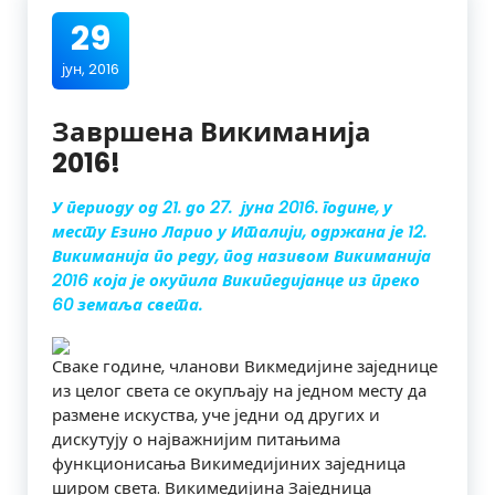
29
јун, 2016
Завршена Викиманија
2016!
У периоду од 21. до 27. јуна 2016. године, у
месту Езино Ларио у Италији, одржана је 12.
Викиманија по реду, под називом Викиманија
2016 која је окупила Википедијанце из преко
60 земаља света.
Сваке године, чланови Викмедијине заједнице
из целог света се окупљају на једном месту да
размене искуства, уче једни од других и
дискутују о најважнијим питањима
функционисања Викимедијиних заједница
широм света. Викимедијина Заједница