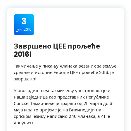
3
јун, 2016
Завршено ЦЕЕ прољеће
2016!
Такмичење у писању чланака везаних за земље
средње и источне Европе ЦЕЕ прољеће 2016. је
завршено!
У овогодишњем такмичењу учествовала је и
наша заједница као представник Републике
Српске. Такмичење је трајало од 21. марта до 31.
маја и за то вријеме је на Википедији на
српском језику написано 246 чланака, а 41 је
допуњен.