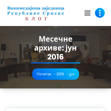
Скочи
на
садржај
Месечне
архиве: јун
2016
Почетак
-
2016
-
јун