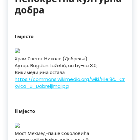
добра
I мјесто
Храм Светог Николе (Добреља)
Аутор: Bogdan Lažetić, cc by-sa 3.0;
Викимедијина остава:
https://commons.wikimedia.org/wiki/File:8č._Cr
kvica_u_Dobreljima.jpg
II мјесто
Мост Мехмед-паше Соколовића