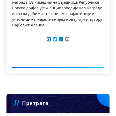
награда. Викимедијина Заједница Републике
Српске додјељује 4 енциклопедије као награде
и то сљедећим категоријама: најактинијим
учесницима, најактивнијем новајлији и аутору
најбољег чланка.
Facebook
Twitter
LinkedIn
Email
Претрага