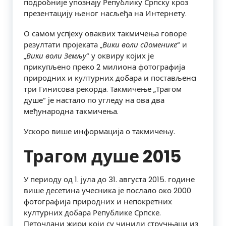
подробније упознају Републику Српску кроз
презентацију њеног насљеђа на Интернету.
О самом успjеху оваквих такмичења говоре
резултати пројеката „
Вики воли споменике
“ и
„
Вики воли Земљу
“ у оквиру којих је
прикупљено преко 2 милиона фотографија
природних и културних добара и постављенa
три Гинисова рекорда. Такмичење „Трагом
душе“ је настало по угледу на ова два
међународна такмичења.
Ускоро више информација о такмичењу.
Трагом душе 2015
У периоду од 1. јула до 31. августа 2015. године
више десетина учесника је послало око 2000
фотографија природних и непокретних
културних добара Републике Српске.
Петочлани жири који су чинили стручњаци из