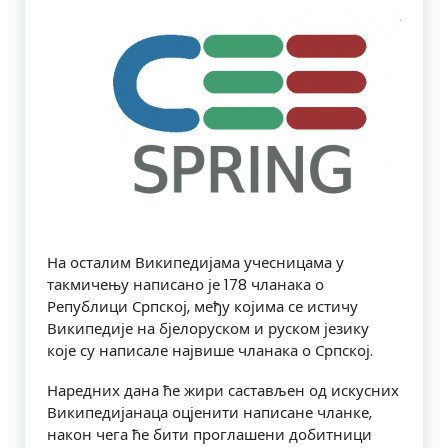
На осталим Википедијама учесницама у
такмичењу написано је 178 чланака о
Републици Српској, међу којима се истичу
Википедије на бјелоруском и руском језику
које су написале највише чланака о Српској.
Наредних дана ће жири састављен од искусних
Википедијанаца оцјенити написане чланке,
након чега ће бити проглашени добитници