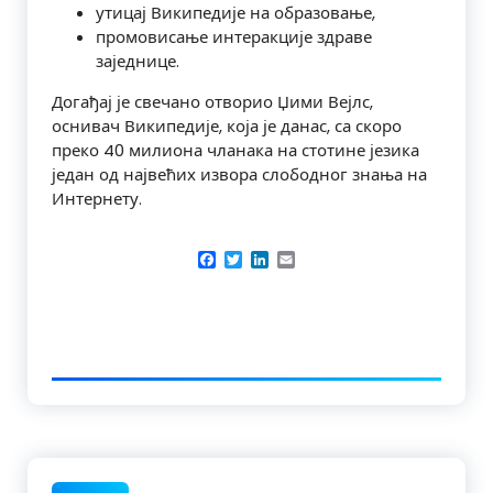
утицај Википедије на образовање,
промовисање интеракције здраве
заједнице.
Догађај је свечано отворио Џими Вејлс,
оснивач Википедије, која је данас, са скоро
преко 40 милиона чланака на стотине језика
један од највећих извора слободног знања на
Интернету.
Facebook
Twitter
LinkedIn
Email