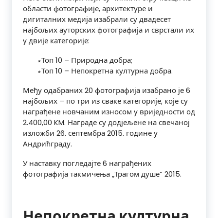
области фотографије, архитектуре и
дигиталних медија изабрали су двадесет
најбољих ауторских фотографија и сврстали их
у двије категорије:
∗Топ 10 – Природна добра;
∗Топ 10 – Непокретна културна добра.
Међу одабраних 20 фотографија изабрано је 6
најбољих – по три из сваке категорије, које су
награђене новчаним износом у вриједности од
2.400,00 KM. Награде су додјељене на свечаној
изложби 26. септембра 2015. године у
Андрићграду.
У наставку погледајте 6 награђених
фотографија такмичења
„Трагом душе“
2015.
Непокретна културна