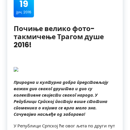
19
јун, 2016
Почиње велико фото-
такмичење Трагом душе
2016!
Природна и културна добра представљају
важан дио сваког друштва и дио су
колективне свијести сваког народа. У
Републици Српској постоји више стотина
споменика о којима се врло мало зна.
Сачувајмо насљеђе од заборава!
У Републици Српској ће овог љета по други пут