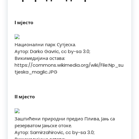
I мјесто
Национални парк Сутјеска.
Аутор: Darko Gavric, cc by-sa 3.0;
Викимедијина остава:
https://commons.wikimedia.org/wiki/File:Np_su
tjeska_maglic.JPG
II мјесто
Заштићени природни предио Плива, Јањ са
резерватом Јањске отоке.
Аутор: Samirzahirovic, cc by-sa 3.0;