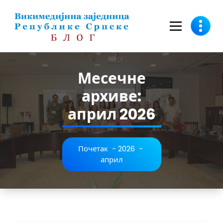
Скочи
на
садржај
Месечне
архиве:
април 2026
Почетак
-
2026
-
април