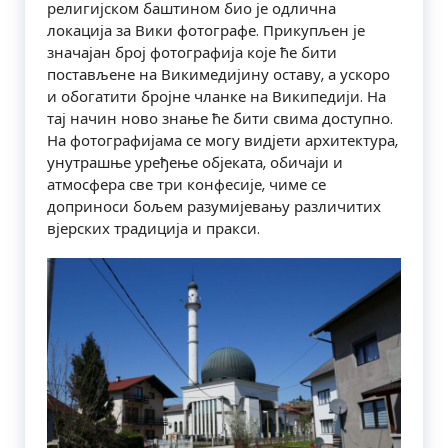
религијском баштином био је одлична
локација за Вики фотографе. Прикупљен је
значајан број фотографија које ће бити
постављене на Викимедијину оставу, а ускоро
и обогатити бројне чланке на Википедији. На
тај начин ново знање ће бити свима доступно.
На фотографијама се могу видјети архитектура,
унутрашње уређење објеката, обичаји и
атмосфера све три конфесије, чиме се
доприноси бољем разумијевању различитих
вјерских традиција и пракси.