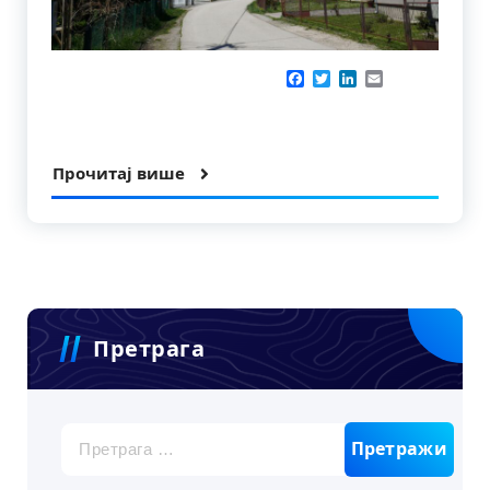
Facebook
Twitter
LinkedIn
Email
Прочитај више
Претрага
Претрага
за: