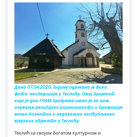
Дана 07.04.2026. године одржана је Вики
фото-експедиција у Теслићу. Овај пројекат
који је дио ГЛАМ програма имао је за циљ
очување религијске разноликости и промоције
мање познатих и недовољно заступљених
вјерских објеката у Теслићу.
Теслић са својом богатом културном и