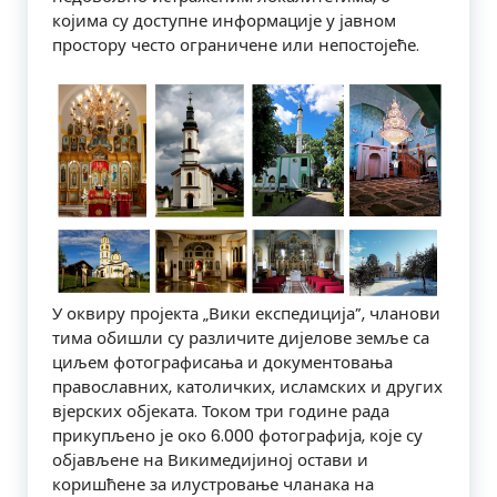
којима су доступне информације у јавном
простору често ограничене или непостојеће.
У оквиру пројекта „Вики експедиција”, чланови
тима обишли су различите дијелове земље са
циљем фотографисања и документовања
православних, католичких, исламских и других
вјерских објеката. Током три године рада
прикупљено је око 6.000 фотографија, које су
објављене на Викимедијиној остави и
коришћене за илустровање чланака на