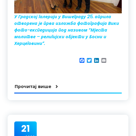
У Градској галерији у Вишеграду 25. априла
отворена је прва изложба фотографија Вики
фото-експедиција под називом “Мјеста
молитве – религијски објекти у Босни и
Херцеговини”.
Facebook
Twitter
LinkedIn
Email
Прочитај више
21