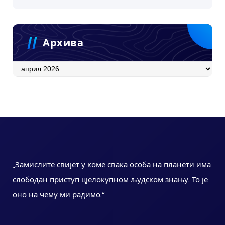
Архива
Архива
„Замислите свијет у коме свака особа на планети има
слободан приступ цјелокупном људском знању. То је
оно на чему ми радимо.“