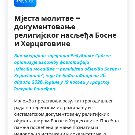
апр, 2026
Мјеста молитве –
документовање
религијског насљеђа Босне
и Херцеговине
Викимедијина заједница Републике Српске
организује изложбу фотографија
„Мјеста молитве – религијски објекти Босне и
Херцеговине”, која ће бити отворена 25.
априла 2026. године у 19 часова у Градској
галерији Вишеград.
Изложба представља резултат трогодишњег
рада на теренском истраживању и
систематском документовању религијских
објеката широм Босне и Херцеговине. Посебна
пажња посвећена је мање познатим и
недовољно истраженим локалитетима, о