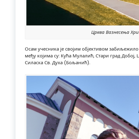
Црква Вазнесења Хри
Осам учесника је својим објективом забиљежило 
међу којима су: Кућа Мулалић, Стари град Добој,
Силаска Св. Духа (Бољанић).