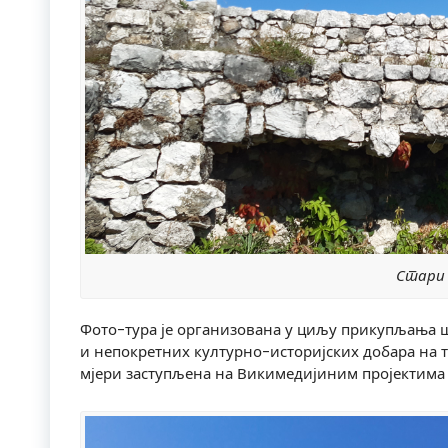
Стари 
Фото-тура је организована у циљу прикупљања 
и непокретних културно-историјских добара на т
мјери заступљена на Викимедијиним пројектима 