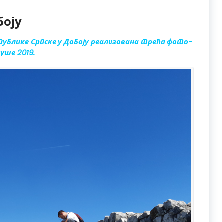
боју
Републике Српске у Добоју реализована трећа фото-
уше 2019.