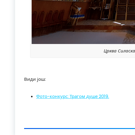
Црква Силаска
Види још:
Фото-конкурс: Трагом душе 2019.