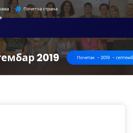
нама
Почетна страна
тембар 2019
Почетак
-
2019
-
септем