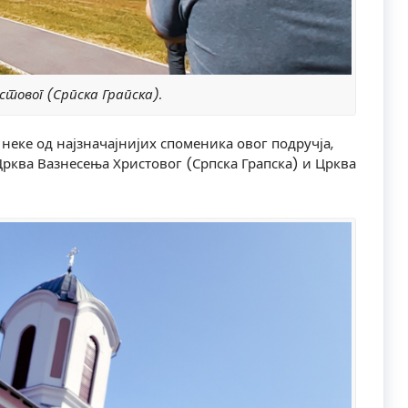
стовог (Српска Грапска).
неке од најзначајнијих споменика овог подручја,
 Црква Вазнесења Христовог (Српска Грапска) и Црква