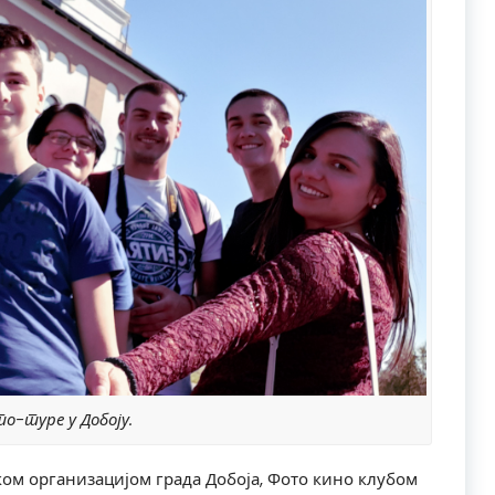
о-туре у Добоју.
ком организацијом града Добоја, Фото кино клубом