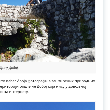
град Добој.
што већег броја фотографија заштићених природних
ериторији општине Добој која нису у довољној
и на интернету.