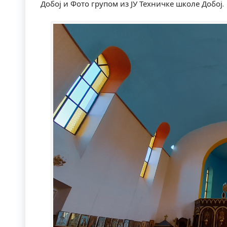
Добој и Фото групом из ЈУ Техничке школе Добој.