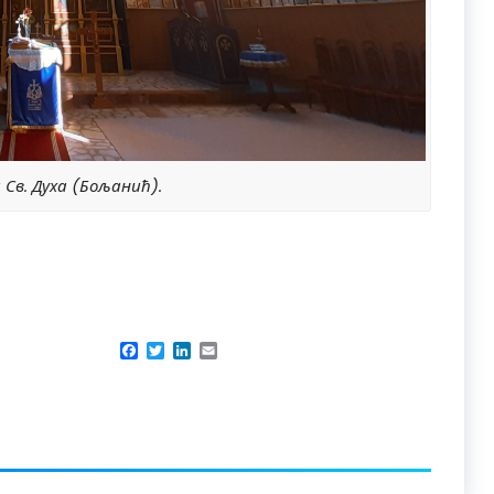
 Св. Духа (Бољанић).
Facebook
Twitter
LinkedIn
Email