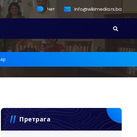
Чет
info@wikimedia.rs.ba
бар
Претрага