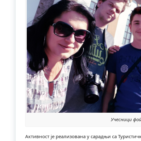
Учесници фот
Активност је реализована у сарадњи са Туристич