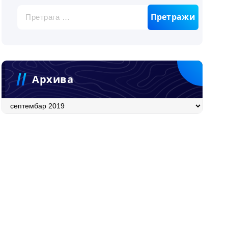
Претрага
за:
Архива
Архива