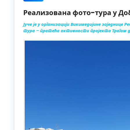
Реализована фото-тура у До
Јуче је у организацији Викимедијине заједнице 
тура – пратећа активности пројекта Трагом д