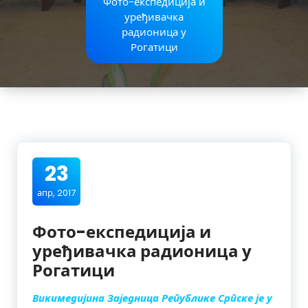
Фото-експедиција и
уређивачка
радионица у
Рогатици
23
апр, 2017
Фото-експедиција и
уређивачка радионица у
Рогатици
Викимедијина Заједница Републике Српске је у