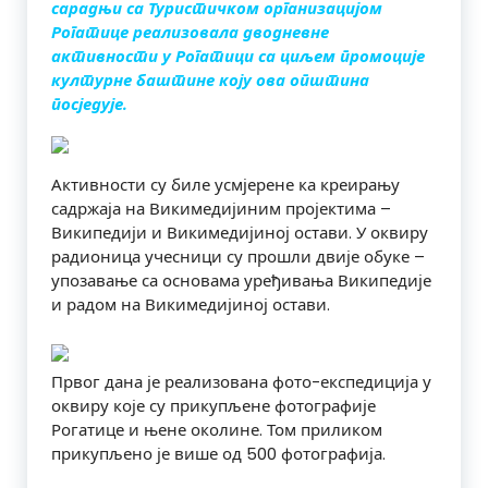
сарадњи са Туристичком организацијом
Рогатице реализовала дводневне
активности у Рогатици са циљем промоције
културне баштине коју ова општина
посједује.
Активности су биле усмјерене ка креирању
садржаја на Викимедијиним пројектима –
Википедији и Викимедијиној остави. У оквиру
радионица учесници су прошли двије обуке –
упозавање са основама уређивања Википедије
и радом на Викимедијиној остави.
Првог дана је реализована фото-експедиција у
оквиру које су прикупљене фотографије
Рогатице и њене околине. Том приликом
прикупљено је више од 500 фотографија.