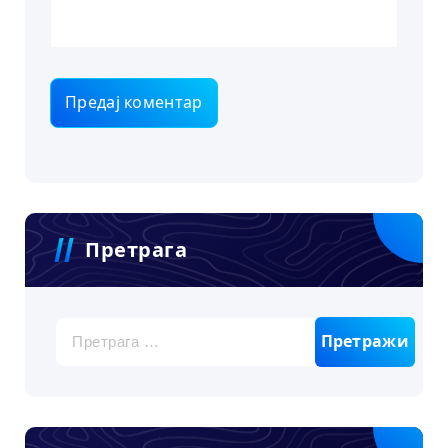
Претрага
Претрага
за: