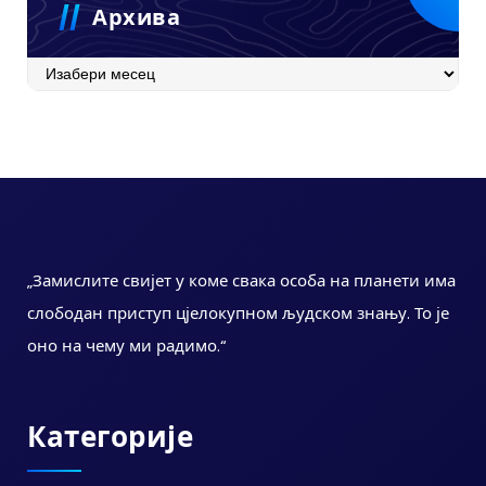
Архива
Архива
„Замислите свијет у коме свака особа на планети има
слободан приступ цјелокупном људском знању. То је
оно на чему ми радимо.“
Категорије