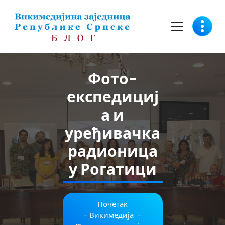
Скочи
на
садржај
Фото-
експедициј
а и
уређивачка
радионица
у Рогатици
Почетак
-
Викимедија
-