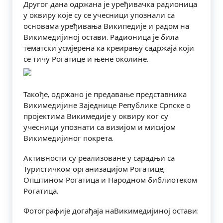
Другог дана одржана је уређивачка радионица
у оквиру које су се учесници упознали са
основама уређивања Википедије и радом на
Викимедијиној остави. Радионица је била
тематски усмјерена ка креирању садржаја који
се тичу Рогатице и њене околине.
Такође, одржано је предавање представника
Викимедијине Заједнице Републике Српске о
пројектима Викимедије у оквиру ког су
учесници упознати са визијом и мисијом
Викимедијиног покрета.
Активности су реализоване у сарадњи са
Туристичком организацијом Рогатице,
Општином Рогатица и Народном библиотеком
Рогатица.
Фотографије догађаја наВикимедијиној остави: