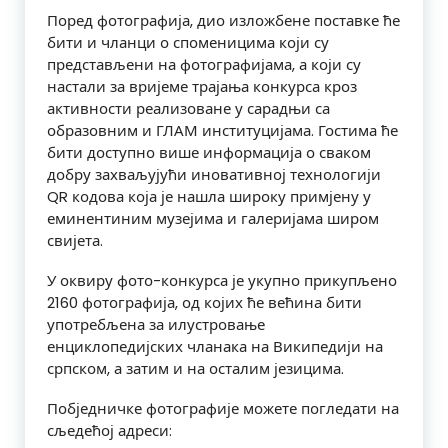
​Поред​ фотографија,​ дио изложбене​ поставке​ ​ће​
бити​ и​ ​чланци​ ​о​ споменицима​ који су​
представљени на​ фотографијама, а који су
настали за вријеме трајања конкурса кроз
активности реализоване у сарадњи са
образовним и ГЛАМ институцијама. Гостима ће
бити доступно више информација о сваком
добру захваљујући иновативној технологији
QR кодова која је нашла широку примјену у
еминентиним музејима и галеријама широм
свијета.
У​ оквиру​ фото-конкурса​ је​ укупно​ прикупљено​
2160 фотографија,​ од​ којих​ ће већина​ бити​
употребљена​ за​ илустровање​
енциклопедијских​ чланака​ на​ Википедији​ на
српском,​ а​ затим​ и​ на​ осталим​ језицима.
Побједничке фотографије можете погледати на
сљедећој адреси: