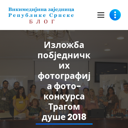
Скочи
на
садржај
Изложба
побједничк
их
фотографиј
а фото-
конкурса
Трагом
душе 2018