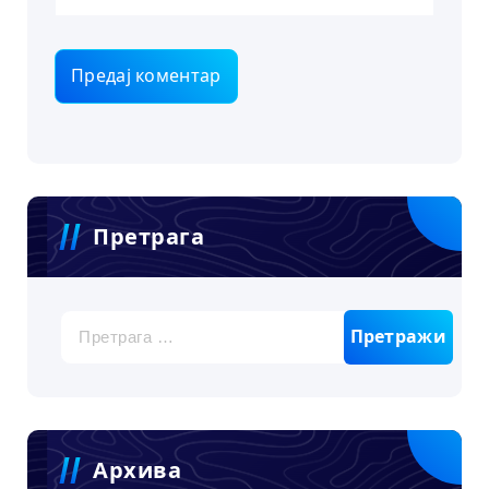
Претрага
Претрага
за:
Архива