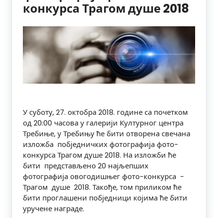
конкурса Трагом душе 2018
У
суботу,​ 27.​ октобра​ 2018.​ године​ са​ почетком​
од​ 20:00 ​часова​ у​ галерији Културног центра
Требиње,​ у​ Требињу ће​ бити​ отворена​ свечана​
изложба​ ​ побједничких фотографија​ фото-
конкурса​ Трагом​ душе​ 2018. На изложби ће​
бити​ ​ представљено​ 20​ најљепших​
фотографија​ овогодишњег фото-конкурса​ ​ -​ ​
Трагом​ ​ душе​ ​ 2018.​ Такође,​ том​ приликом​ ​ће​
бити​ ​проглашени побједници​ ​којима​ ​ће​ бити​ ​
уручене​ награде.