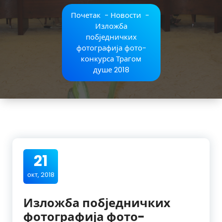
Почетак
-
Новости
-
Изложба
побједничких
фотографија фото-
конкурса Трагом
душе 2018
21
окт, 2018
Изложба побједничких
фотографија фото-