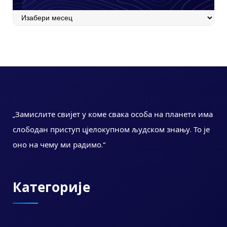
Архива
„Замислите свијет у коме свака особа на планети има
слободан приступ цјелокупном људском знању. То је
оно на чему ми радимо.“
Категорије