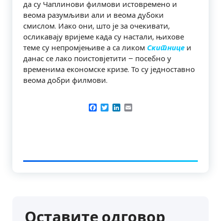
да су Чаплинови филмови истовремено и
веома разумљиви али и веома дубоки
смислом. Иако они, што је за очекивати,
осликавају вријеме када су настали, њихове
теме су непромјењиве а са ликом
Скитнице
и
данас се лако поистовјетити – посебно у
временима економске кризе. То су једноставно
веома добри филмови.
Facebook
Twitter
LinkedIn
Email
Оставите одговор