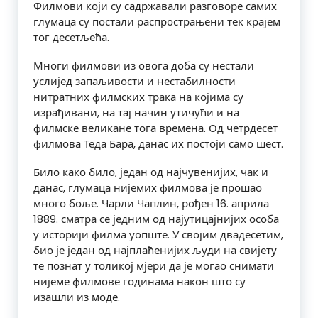
Филмови који су садржавали разговоре самих
глумаца су постали распрострањени тек крајем
тог десетљећа.
Многи филмови из овога доба су нестали
услијед запаљивости и нестабилности
нитратних филмских трака на којима су
израђивани, на тај начин утичући и на
филмске великане тога времена. Од четрдесет
филмова Теда Бара, данас их постоји само шест.
Било како било, један од најчувенијих, чак и
данас, глумаца нијемих филмова је прошао
много боље. Чарли Чаплин, рођен 16. априла
1889. сматра се једним од најутицајнијих особа
у историји филма уопште. У својим двадесетим,
био је један од најплаћенијих људи на свијету
те познат у толикој мјери да је могао снимати
нијеме филмове годинама након што су
изашли из моде.