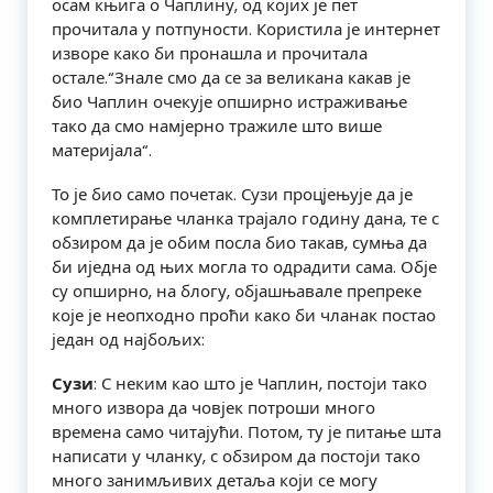
осам књига о Чаплину, од којих је пет
прочитала у потпуности. Користила је интернет
изворе како би пронашла и прочитала
остале.“Знале смо да се за великана какав је
био Чаплин очекује опширно истраживање
тако да смо намјерно тражиле што више
материјала“.
То је био само почетак. Сузи процјењује да је
комплетирање чланка трајало годину дана, те с
обзиром да је обим посла био такав, сумња да
би иједна од њих могла то одрадити сама. Обје
су опширно, на блогу, објашњавале препреке
које је неопходно проћи како би чланак постао
један од најбољих:
Сузи
: С неким као што је Чаплин, постоји тако
много извора да човјек потроши много
времена само читајући. Потом, ту је питање шта
написати у чланку, с обзиром да постоји тако
много занимљивих детаља који се могу