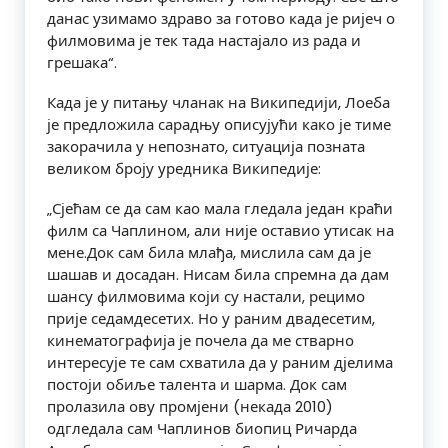
данас узимамо здраво за готово када је ријеч о
филмовима је тек тада настајало из рада и
грешака“.
Када је у питању чланак на Википедији, Лоеба
је предложила сарадњу описујући како је тиме
закорачила у непознато, ситуација позната
великом броју уредника Википедије:
„Сјећам се да сам као мала гледала један краћи
филм са Чаплином, али није оставио утисак на
мене.Док сам била млађа, мислила сам да је
шашав и досадан. Нисам била спремна да дам
шансу филмовима који су настали, рецимо
прије седамдесетих. Но у раним двадесетим,
кинематографија је почела да ме стварно
интересује те сам схватила да у раним дјелима
постоји обиље талента и шарма. Док сам
пролазила ову промјени (некада 2010)
одгледала сам Чаплинов биопиц Ричарда