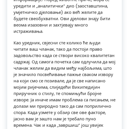
уредити и „аналитички“ дио (заоставштина,
умјетничко дјеловање) ако већ желите да
будете свеобухватни. Ови дјелови знају бити
веома изазовни и захтјевају много
истраживања.
Као уредник, свјесни сте колико ће људи
читати ваш чланак, тако да постоји право
задовољство када се створи високо квалитетан
садржај. Од самога почетка сам одлучила да мој
чланак желим да видим међу најбољима, што
је значило посвећивање пажње сваком извору
на који смо се позивале, да је све написано
мојим ријечима, слиједећи Википедијин
приручник о стилу, те спомињући бројне
изворе. Ја иначе имам проблема са писањем, не
долази ми природно тако да сам поприлично
спора. Када узмете у обзир све ове факторе,
јасно вам је зашто нам је требало пуно
времена. Чак и када „завршиш“ још увијек