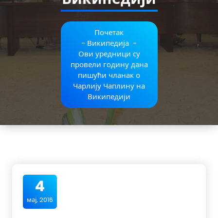
Почетак
-
Википедија
-
Ови уредници су
провели годину дана
пишући чланак о
Чарлију Чаплину на
Википедији
4
мај, 2016