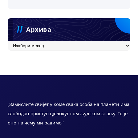
Архива
Архива
„Замислите свијет у коме свака особа на планети има
слободан приступ цјелокупном људском знању. То је
оно на чему ми радимо.“