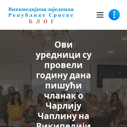
Скочи
на
садржај
Ови
уредници су
провели
годину дана
пишући
чланак о
Чарлију
Чаплину на
Википедији