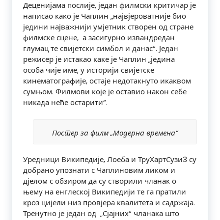
Деценијама послије, један филмски критичар је
написао како је Чаплин „највјероватније био
једини најважнији умјетник створен од стране
филмске сцене, а засигурно извандредан
глумац те свијетски симбол и данас“. Један
режисер је истакао каке је Чаплин „једина
особа чије име, у историји свијетске
кинематографије, остаје недотакнуто икаквом
сумњом. Филмови које је оставио након себе
никада неће остарити“.
Постер за филм „Модерна времена”
Уредници Википедије, Лоеба и ТруХартСузи3 су
добрано упознати с Чаплиновим ликом и
дјелом с обзиром да су створили чланак о
њему на енглеској Википедији те га пратили
кроз цијели низ провјера квалитета и садржаја.
Тренутно је један од „Сјајних“ чланака што