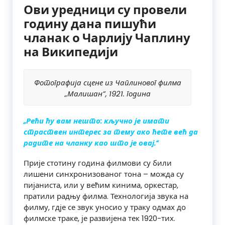
Ови уредници су провели
годину дана пишући
чланак о Чарлију Чаплину
на Википедији
Фотографија сцене из Чаплиновог филма
„Малишан”, 1921. година
„Рећи ћу вам нешто: кључно је имати
страствен интерес за тему ако ћете већ да
радите на чланку као што је овај
.“
Прије стотину година филмови су били
лишени синхронизованог тона – можда су
пијаниста, или у већим кинима, оркестар,
пратили радњу филма. Технологија звука на
филму, гдје се звук уносио у траку одмах до
филмске траке, је развијена тек 1920-тих.