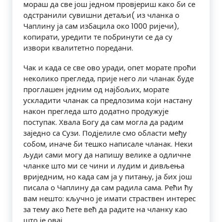
мораш да све још једном провјериш како би се
одстранили сувишни детаљи( из чланка о
Чаплину ја сам избацила око 1000 ријечи),
копирати, уредити те побринути се да су
извори квалитетно поредани.
Чак и када се све ово уради, опет морате проћи
неколико прегледа, прије него ли чланак буде
проглашен једним од најбољих, морате
ускладити чланак са предлозима који настану
након прегледа што додатно продужује
поступак. Хвала Богу да сам могла да радим
заједно са Сузи. Подјелиле смо области међу
собом, иначе би тешко написале чланак. Неки
људи сами могу да напишу велике а одличне
чланке што ми се чини и лудим и дивљења
вриједним, но када сам ја у питању, ја бих још
писала о Чаплину да сам радила сама. Рећи ћу
вам нешто: кључно је имати страствен интерес
за тему ако ћете већ да радите на чланку као
што је овај.