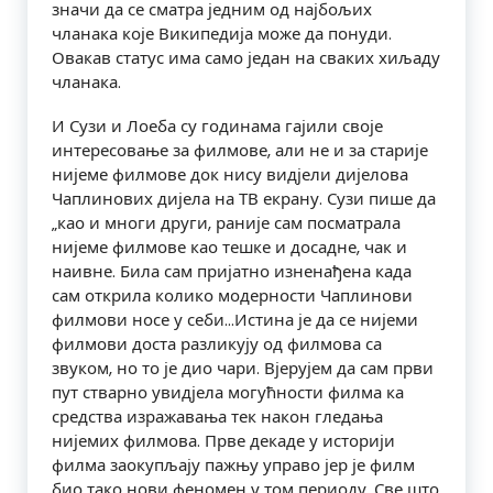
значи да се сматра једним од најбољих
чланака које Википедија може да понуди.
Овакав статус има само један на сваких хиљаду
чланака.
И Сузи и Лоеба су годинама гајили своје
интересовање за филмове, али не и за старије
нијеме филмове док нису видјели дијелова
Чаплинових дијела на ТВ екрану. Сузи пише да
„као и многи други, раније сам посматрала
нијеме филмове као тешке и досадне, чак и
наивне. Била сам пријатно изненађена када
сам открила колико модерности Чаплинови
филмови носе у себи…Истина је да се нијеми
филмови доста разликују од филмова са
звуком, но то је дио чари. Вјерујем да сам први
пут стварно увидјела могућности филма ка
средства изражавања тек након гледања
нијемих филмова. Прве декаде у историји
филма заокупљају пажњу управо јер је филм
био тако нови феномен у том периоду. Све што