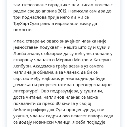
заинтересоване сараднике, али нисам почела с
радом све до априла 2012. Написала сам два до
три поднаслова прије него ли ми се
ТруХартСузи јавила изразивши жељу да
помогне.
Ипак, стварање овако значајног чланка није
једноставан подухват – нешто што су и Сузи и
Лоеба знале, с обзиром да су већ учествовале у
стварању чланака о Мерлин Монро и Катерин
Хепбурн. Академска грађа везана уз самога
Чаплина је обимна, а за чланак, да би се
сврстао међу најбоље, је неопходно да буде
„темељан и репрезентативан преглед значајне
литературе“. Ово подразумјева, у суштини,
доста читања. Чаплинов чланак се може
похвалити са преко 30 књига у својој
библиографији док Сузи процјењује да, све
укупно, чланак садржи око педесет извора када
се додају новински чланци. Лоеба посједује