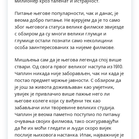
милионер кроз таленат и истрајност.
Питање његове популарности, чак и данас, је
веома добро питање. Не вјерујем да је то само
због његовога статуса велике филмске звијезде
с обзиром да су многи велики глумци и
глумице остали познати само неколицини
особа заинтересованих за нијеме филмове.
Мишљења сам да је његова легенда спој више
ствари. Од свога првог великог наступа из 1910.
Чаплин никада није заборављен, чак ни када је
постао предмет мржње јавности. С обзиром да
је још за живота доживљаван као умјетник,
увијек је привлачио више пажње него ли
његове колеге који су виђени тек као
забављачи или творевине великих студија.
Чаплин је веома паметно поступио по питању
очувања својих филмова, тако осигуравајући
да ће их моћи гледати и људи скоро вијек
послије њиховога настанка. Ипак, најважније је