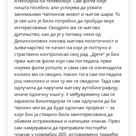
Атенбороа на телевизији. Сам филм није
ништа посебно, али успијева да ухвати
занимљиви Чаплинов живот и његов шарм. То
је све што је било потребно да пробуди моје
интересовање. Свидјело ми се његово
дјетињство, као да је у питању неки од
Дикинсонових ликова, његова политичност и
љевичарство те начин на који је потпуно и
страствено контролисао свој рад. „Дјете“ је био
први његов филм који сам погледала, први
нијеми филм уопште, и сама сам се изненадила
колико ми се свидио. Након тога сам погледала
још неколико и они су ми се свидили. Тада сам
одлучила да наручим његову аутобиографију,
иначе одличну књигу. У међувремену сам се
заразила Википедијом те сам одлучила да би
Чаплин могао да буде одличан пројекат – за
који бих ја стварно била заинтересована да
обавим истраживање и напишем чланак. Прво
сам намјеравала да преправим постојећи
чланак у новембру 2011, истовремено тражећи