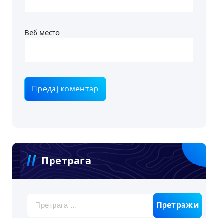
Веб место
Претрага
Претрага
за: