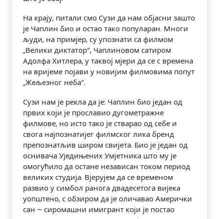
На крају, питали смо Сузи да нам објасни зашто
је Чаплин био и остао тако популаран. Многи
људи, на примјер, су упознати са филмом
„Велики диктатор“, Чаплиновом сатиром
Адолфа Хитлера, у таквој мјери да се с времена
на вријеме појави у новијим филмовима попут
„Жељезног неба“.
Сузи нам је рекла да је: Чаплин био један од
првих који је прославио дугометражне
филмове, но исто тако је стварао од себе и
свога најпознатијег филмског лика бренд
препознатљив широм свијета. Био је један од
оснивача Уједињених Умјетника што му је
омогућило да остане независан током период
великих студија. Вјерујем да се временом
развио у симбол ранога двадесетога вијека
уопштено, с обзиром да је оличавао Амерички
сан – сиромашни имигрант који је постао