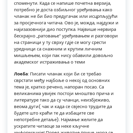
споменути. Када се напише почетна верзија,
потребно је доста озбиљног уређивања како
чланак не би био предугачак или исцрпљујући
за просјечнога читача. Ово је, можда, најдужи и
најизазовнији дио поступка. Највише нервира
бескрајно „ратовање“ уређивањем и разговори
на страници у ту сврху гдје се могу срести
уредници са снажним и крутим личним
мишљењем, који пак нису обавили довољно
академског истраживања о теми
Лоеба
: Писати чланак који би се требао
сврстати међу најбоље о некој од основних
тема је, кратко речено, напоран посао. Са
великанима увијек постоји мноштво прича и
литературе тако да су чланци, неизбјеживо,
веома дуги( чак и када се свјесно трудите да
будете што краћи те да избаците све
непотребне детаље). Најмање желите да
ускратите читаоце за неке кључне
информације! Поред животне приче, мора се