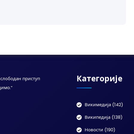
Категорије
а слободан приступ
димо.“
Викимедија
(142)
Википедија
(138)
Новости
(190)