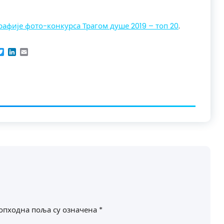
афије фото-конкурса Трагом душе 2019 – топ 20
.
acebook
Twitter
LinkedIn
Email
опходна поља су означена
*