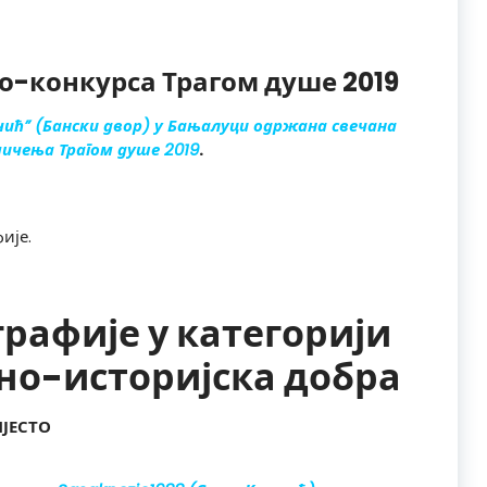
-конкурса Трагом душе 2019
чић” (Бански двор) у Бањалуци одржана свечана
ичења Трагом душе 2019
.
ије.
рафије у категорији
но-историјска добра
МЈЕСТО