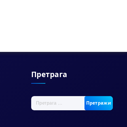
Претрага
Претрага
за: