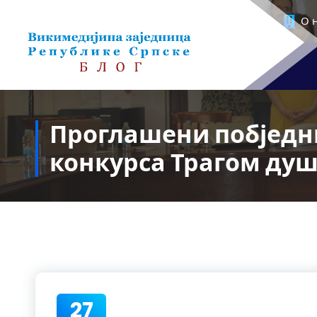
Скочи
О 
на
садржај
Проглашени побједн
конкурса Трагом душ
27