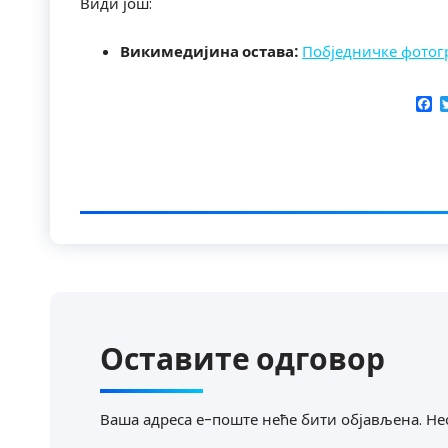
Види још:
Викимедијина остава:
Побједничке фотогр
F
Оставите одговор
Ваша адреса е-поште неће бити објављена.
Не