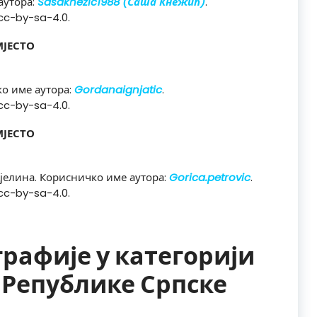
аутора:
Sasaknezic1988 (Саша Кнежић)
.
cc-by-sa-4.0.
МЈЕСТО
ко име аутора:
Gordanaignjatic
.
cc-by-sa-4.0.
МЈЕСТО
јелина. Корисничко име аутора:
Gorica.petrovic
.
cc-by-sa-4.0.
рафије у категорији
Републике Српске