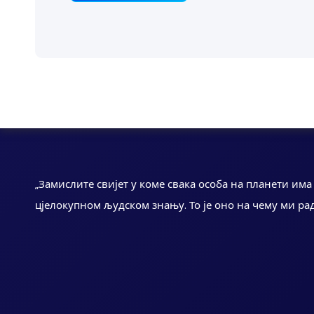
„Замислите свијет у коме свака особа на планети им
цјелокупном људском знању. То је оно на чему ми ра