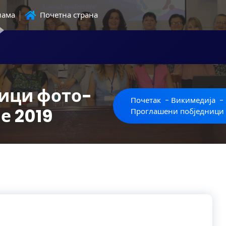
нама
Почетна страна
ици фото-
Почетак
-
Викимедија
-
е 2019
Проглашени побједници 