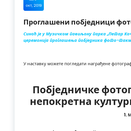
окт, 2019
Проглашени побједници фото
Синоћ је у Музичком павиљону парка „Петар Ко
церемонија проглашења побједника фото-такм
У наставку можете погледати награђене фотограф
Побједничке фотог
непокретна култур
1. 