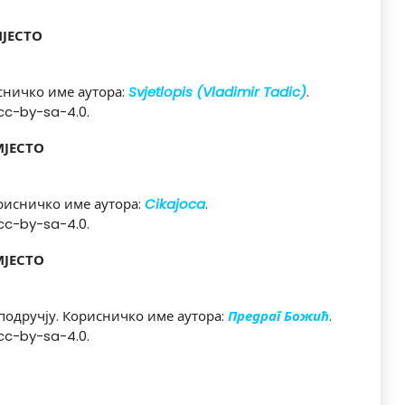
МЈЕСТО
сничко име аутора:
Svjetlopis (Vladimir Tadic)
.
cc-by-sa-4.0.
МЈЕСТО
рисничко име аутора:
Cikajoca
.
cc-by-sa-4.0.
МЈЕСТО
подручју. Корисничко име аутора:
Предраг Божић
.
cc-by-sa-4.0.