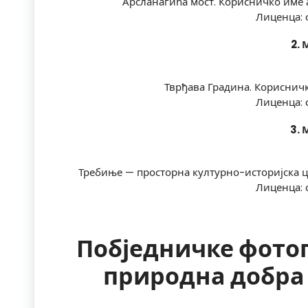
Арсланагића мост. Корисничко име 
Лиценца: 
2. 
Тврђава Градина. Кориснич
Лиценца: 
3. 
Требиње — просторна културно-историјска ц
Лиценца: 
Побједничке фотог
природна добра