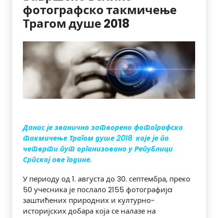
фотографско такмичење
Трагом душе 2018
Данас је званично затворено фотографско
такмичење Трагом душе 2018 које је по
четврти пут организовано у Републици
Српској ове године.
У периоду од 1. августа до 30. септембра, преко
50 учесника је послало
2155
фотографијa
заштићених природних и културно-
историјских добара која се налазе на