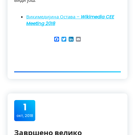
Види још:
Викимедијина Остава –
Wikimedia CEE
Meeting 2018
Facebook
Twitter
LinkedIn
Email
1
окт, 2018
Завршено велико