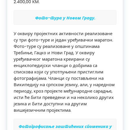
2.400,00 КМ.
Фото-тура у Новом Граду.
У оквиру пројектних активности реализоване
су три фото-­туре и један уређивачки маратон.
Фото­-туре су реализоване у општинама
Требиње, Гацко и Нови Град. У оквиру
уређивачког маратона креирани су
енциклопедијски чланци о добрима са
спискова који су употпуњени пристиглим
фотографијама. Чланци су постављени на
Википедију на српском језику, али, у наредном
периоду, кроз пројекте међународне сарадње,
исти ће бити преведени и на неколико других
језика и бити доступни на другим
вишејезичним пројектима.
Фотографисање заштићених споменика у