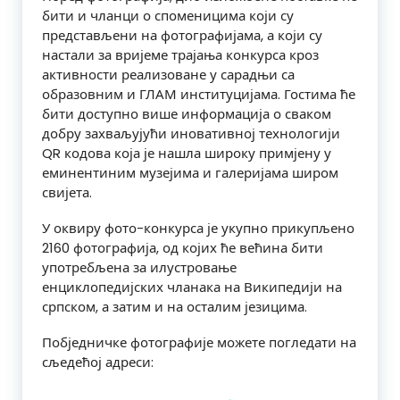
бити​ и​ ​чланци​ ​о​ споменицима​ који су​
представљени на​ фотографијама, а који су
настали за вријеме трајања конкурса кроз
активности реализоване у сарадњи са
образовним и ГЛАМ институцијама. Гостима ће
бити доступно више информација о сваком
добру захваљујући иновативној технологији
QR кодова која је нашла широку примјену у
еминентиним музејима и галеријама широм
свијета.
У​ оквиру​ фото-конкурса​ је​ укупно​ прикупљено​
2160 фотографија,​ од​ којих​ ће већина​ бити​
употребљена​ за​ илустровање​
енциклопедијских​ чланака​ на​ Википедији​ на
српском,​ а​ затим​ и​ на​ осталим​ језицима.
Побједничке фотографије можете погледати на
сљедећој адреси: