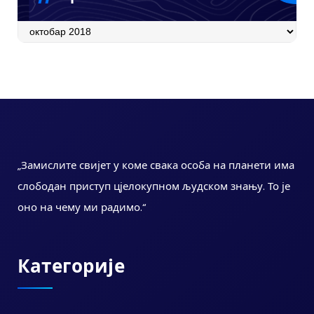
Архива
„Замислите свијет у коме свака особа на планети има
слободан приступ цјелокупном људском знању. То је
оно на чему ми радимо.“
Категорије