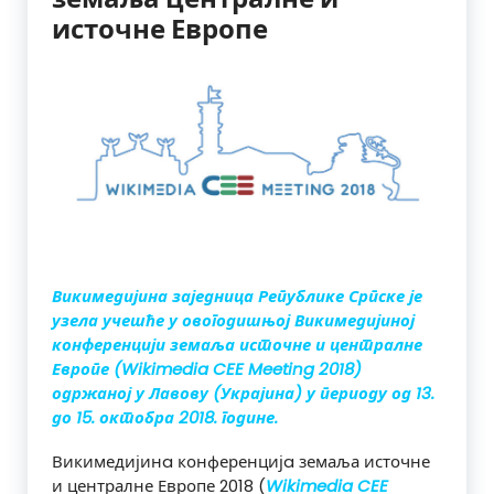
источне Европе
Викимедијина заједница Републике Српске је
узела учешће у овогодишњој Викимедијиној
конференцији земаља источне и централне
Европе (Wikimedia CEE Meeting 2018)
одржаној у Лавову (Украјина) у периоду од 13.
до 15. октобра 2018. године.
Викимедијинa конференцијa земаља источне
и централне Европе 2018 (
Wikimedia CEE