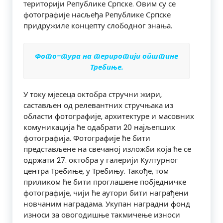
територији Републике Српске. Овим су се
фотографије насљеђа Републике Српске
придружиле концепту слободног знања.
Фото-тура на териротији општине
Требиње.
У току мјесеца октобра стручни жири,
састављен од релевантних стручњака из
области фотографије, архитектуре и масовних
комуникација ће одабрати 20 најљепших
фотографија. Фотографије ће бити
представљене на свечаној изложби која ће се
одржати 27. октобра у галерији Културног
центра Требиње, у Требињу. Такође, том
приликом ће бити проглашене побједничке
фотографије, чији ће аутори бити награђени
новчаним наградама. Укупан наградни фонд
износи за овогодишње такмичење износи