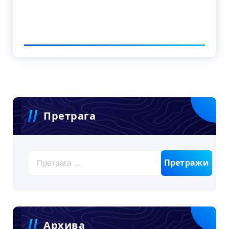
Претрага
Претрага
за:
Архива