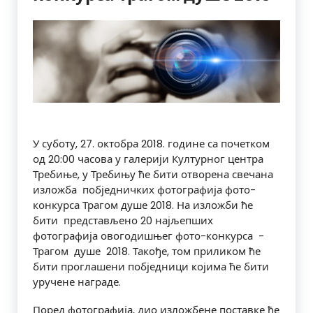
У
суботу,​ 27.​ октобра​ 2018.​ године​ са​ почетком​
од​ 20:00 ​часова​ у​ галерији Културног центра
Требиње,​ у​ Требињу ће​ бити​ отворена​ свечана​
изложба​ ​ побједничких фотографија​ фото-
конкурса​ Трагом​ душе​ 2018. На изложби ће​
бити​ ​ представљено​ 20​ најљепших​
фотографија​ овогодишњег фото-конкурса​ ​ -​ ​
Трагом​ ​ душе​ ​ 2018.​ Такође,​ том​ приликом​ ​ће​
бити​ ​проглашени побједници​ ​којима​ ​ће​ бити​ ​
уручене​ награде.
​Поред​ фотографија,​ дио изложбене​ поставке​ ​ће​