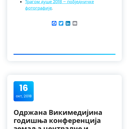
Трагом душе 2018 – побједничке
фотографије
.
Facebook
Twitter
LinkedIn
Email
16
окт, 2018
Одржана Викимедијина
годишња конференција
земаља централне и