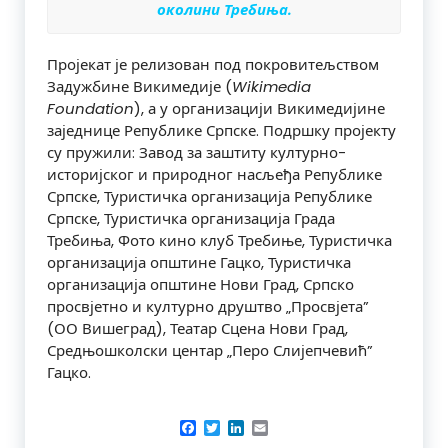
околини Требиња.
Пројекат је релизован под покровитељством
Задужбине Викимедије (
Wikimedia
Foundation
), а у организацији Викимедијине
заједнице Републике Српске. Подршку пројекту
су пружили: Завод за заштиту културно­-
историјског и природног насљеђа Републике
Српске, Туристичка организација Републике
Српске, Туристичка организација Града
Требиња, Фото кино клуб Требиње, Туристичка
организација општине Гацко, Туристичка
организација општине Нови Град, Српско
просвјетно и културно друштво
„
Просвјета
”
(ОО Вишеград), Театар Сцена Нови Град,
Средњошколски центар „Перо Слијепчевић”
Гацко.
Facebook
Twitter
LinkedIn
Email