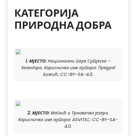
КАТЕГОРИЈА
ПРИРОДНА ДОБРА
1. МЈЕСТО:
Национални парк Сутјеска –
Зеленгора. Корисничко име аутора: Предраг
Божић; CC-BY-SA-4.0.
2. МЈЕСТО:
Маглић и Трновачко језеро.
Корисничко име аутора: ASVITIC; CC-BY-SA-
4.0.