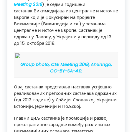
Meeting 2018
) је седми годишњи
састанак Викимедијаца из централне и источне
Европе који је фокусиран на пројекте
Викимедије (Википедија и сл.) у земљама
централне и источне Европе. Састанак је
одржан у Лавову, у Украјини у периоду од 13.
до 15. октобра 2018.
Group photo, CEE Meeting 2018, Aminngo,
CC-BY-SA-4.0.
Овај састанак представља наставак успјешно
реализованих претходних састанака одржаних
(од 2012. године) у Србији, Словачкој, Украјини,
Естонији, Јерменији и Пољској.
Главни циљ састанка је промоција и развој
прекограничне сарадње између различитих
Викимедијиних огранака, тематских