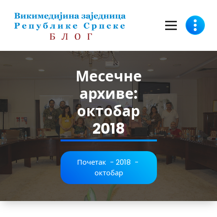
Скочи
на
садржај
Месечне
архиве:
октобар
2018
Почетак
-
2018
-
октобар