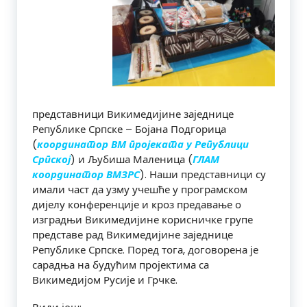
представници Викимедијине заједнице
Републике Српске – Бојана Подгорица
(
координатор ВМ пројеката у Републици
Српској
) и Љубиша Маленица (
ГЛАМ
координатор ВМЗРС
). Наши представници су
имали част да узму учешће у програмском
дијелу конференције и кроз предавање о
изградњи Викимедијине корисничке групе
представе рад Викимедијине заједнице
Републике Српске. Поред тога, договорена је
сарадња на будућим пројектима са
Викимедијом Русије и Грчке.