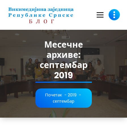
Скочи
на
садржај
Месечне
архиве:
септембар
2019
Почетак
-
2019
-
септембар