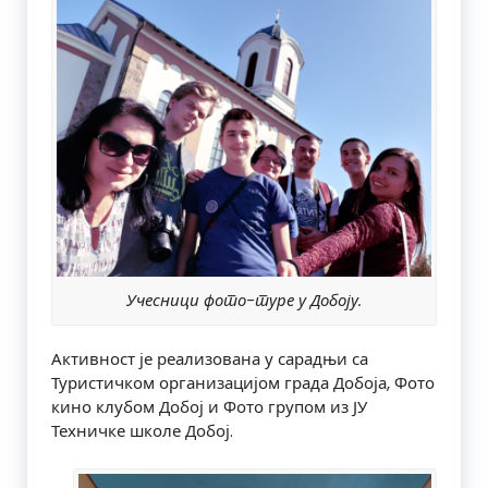
Учесници фото-туре у Добоју.
Активност је реализована у сарадњи са
Туристичком организацијом града Добоја, Фото
кино клубом Добој и Фото групом из ЈУ
Техничке школе Добој.