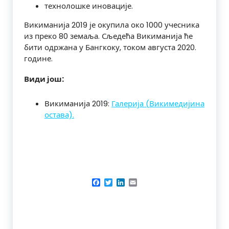
технолошке иновације.
Викиманија 2019 је окупила око 1000 учесника
из преко 80 земаља. Сљедећа Викиманија ће
бити одржана у Бангкоку, током августа 2020.
године.
Види још:
Викиманија 2019:
Галерија (Викимедијина
остава).
Facebook
Twitter
LinkedIn
Email