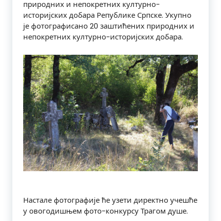
природних и непокретних културно-
историјских добара Републике Српске.
Укупно
је фотографисано 20 заштићених природних и
непокретних културно-историјских добара.
Настале фотографије ће узети директно учешће
у овогодишњем фото-конкурсу Трагом душе.