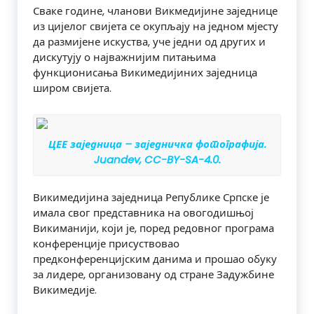
Сваке године, чланови Викмедијине заједнице
из цијелог свијета се окупљају на једном мјесту
да размијене искуства, уче једни од других и
дискутују о најважнијим питањима
функционисања Викимедијиних заједница
широм свијета.
ЦЕЕ заједница – заједничка фотографија.
Juandev, CC-BY-SA-4.0.
Викимедијина заједница Републике Српске је
имала свог представника на овогодишњој
Викиманији, који је, поред редовног програма
конференције присуствовао
предконференцијским данима и прошао обуку
за лидере, организовану од стране Задужбине
Викимедије.