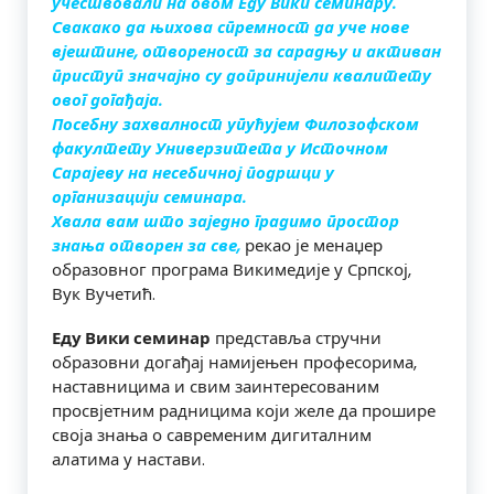
учествовали на овом Еду Вики семинару.
Свакако да њихова спремност да уче нове
вјештине, отвореност за сарадњу и активан
приступ значајно су допринијели квалитету
овог догађаја.
Посебну захвалност упућујем Филозофском
факултету Универзитета у Источном
Сарајеву на несебичној подршци у
организацији семинара.
Хвала вам што заједно градимо простор
знања отворен за све,
рекао је менаџер
образовног програма Викимедије у Српској,
Вук Вучетић.
Еду Вики семинар
представља стручни
образовни догађај намијењен професорима,
наставницима и свим заинтересованим
просвјетним радницима који желе да прошире
своја знања о савременим дигиталним
алатима у настави.