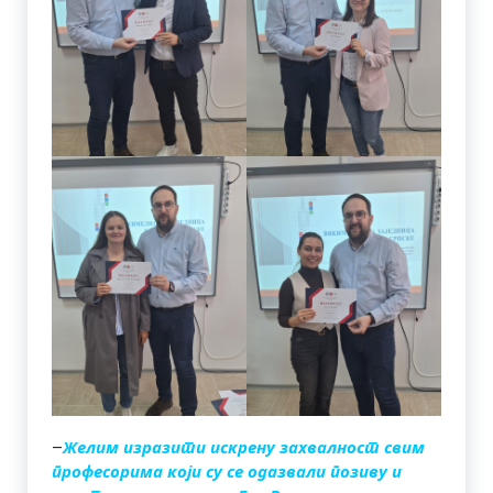
–
Желим изразити искрену захвалност свим
професорима који су се одазвали позиву и