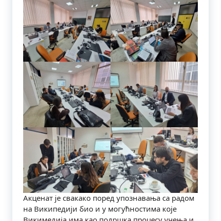
Акценат је свакако поред упознавања са радом
на Википедији био и у могућностима које
Викимедија има као подршка процесу учења и