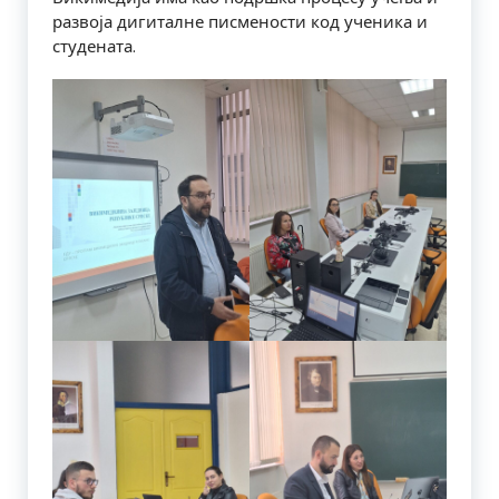
развоја дигиталне писмености код ученика и
студената.