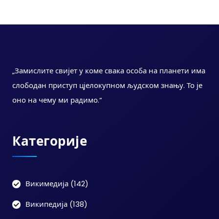
„Замислите свијет у коме свака особа на планети има
слободан приступ цјелокупном људском знању. То је
оно на чему ми радимо.“
Категорије
Викимедија
(142)
Википедија
(138)