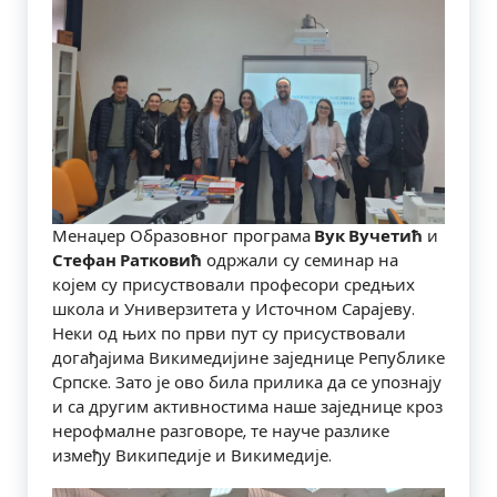
Менаџер Образовног програма
Вук Вучетић
и
Стефан Ратковић
одржали су семинар на
којем су присуствовали професори средњих
школа и Универзитета у Источном Сарајеву.
Неки од њих по први пут су присуствовали
догађајима Викимедијине заједнице Републике
Српске. Зато је ово била прилика да се упознају
и са другим активностима наше заједнице кроз
нерофмалне разговоре, те науче разлике
између Википедије и Викимедије.