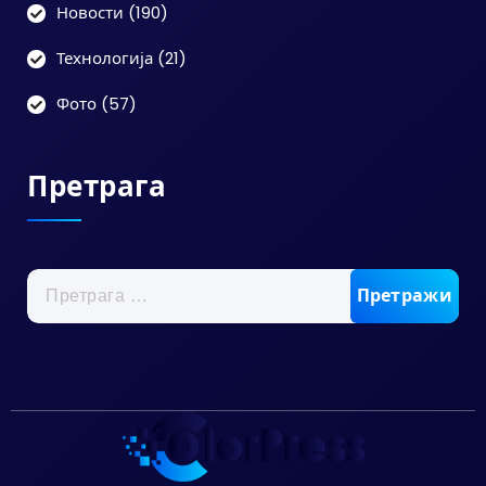
Новости
(190)
Технологија
(21)
Фото
(57)
Претрага
Претрага
за: