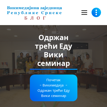
Скочи
на
садржај
Одржан
трећи Еду
Вики
семинар
Почетак
-
Викимедија
-
Одржан трећи Еду
Вики семинар