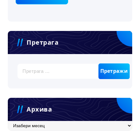
Претрага
Претрага
за:
Архива
Архива