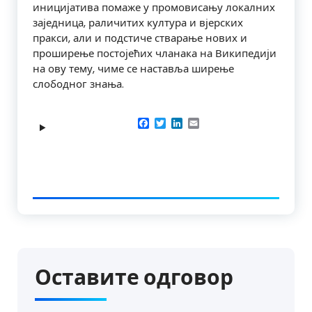
иницијатива помаже у промовисању локалних
заједница, раличитих култура и вјерских
пракси, али и подстиче стварање нових и
проширење постојећих чланака на Википедији
на ову тему, чиме се наставља ширење
слободног знања.
Facebook
Twitter
LinkedIn
Email
Оставите одговор