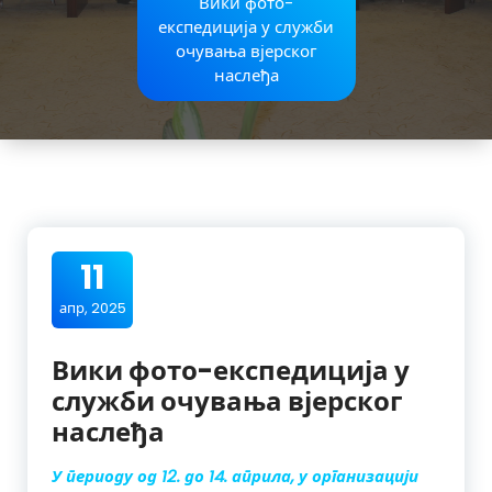
Вики фото-
експедиција у служби
очувања вјерског
наслеђа
11
апр, 2025
Вики фото-експедиција у
служби очувања вјерског
наслеђа
У периоду од 12. до 14. априла, у организацији