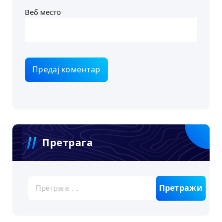
Веб место
Претрага
Претрага
за: