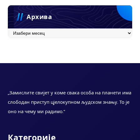
Архива
Архива
„Замислите свијет у коме свака особа на планети има
слободан приступ цјелокупном људском знању. То је
оно на чему ми радимо.“
Категорије