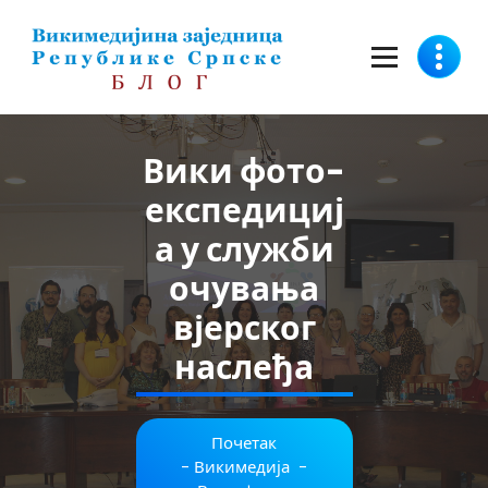
Скочи
на
садржај
Вики фото-
експедициј
а у служби
очувања
вјерског
наслеђа
Почетак
-
Викимедија
-