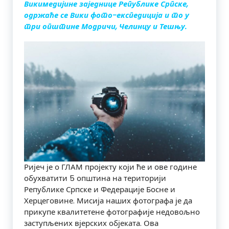
Викимедијине заједнице Републике Српске,
одржаће се Вики фото-експедиција и то у
три општине Модричи, Челинцу и Тешњу.
Ријеч је о ГЛАМ пројекту који ће и ове године
обухватити 5 општина на територији
Републике Српске и Федерације Босне и
Херцеговине. Мисија наших фотографа је да
прикупе квалитетене фотографије недовољно
заступљених вјерских објеката. Ова