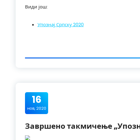
Види још:
Упознај Српску 2020
16
нов, 2020
Завршено такмичење „Упозна