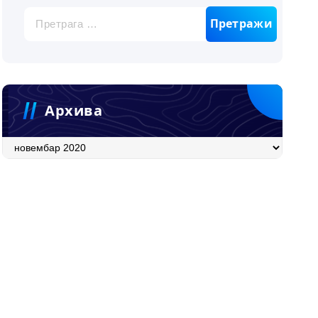
Претрага
за:
Архива
Архива