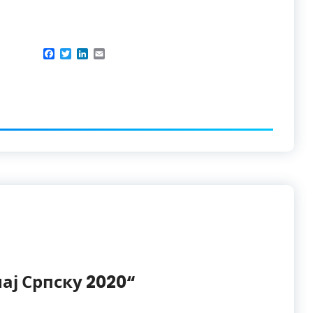
Facebook
Twitter
LinkedIn
Email
ј Српску 2020“