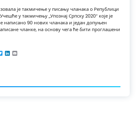
зовала је такмичење у писању чланака о Републици
 Учешће у такмичењу „Упознај Српску 2020“ које је
 је написано 90 нових чланака и један допуњен
аписане чланке, на основу чега ће бити проглашени
acebook
Twitter
LinkedIn
Email