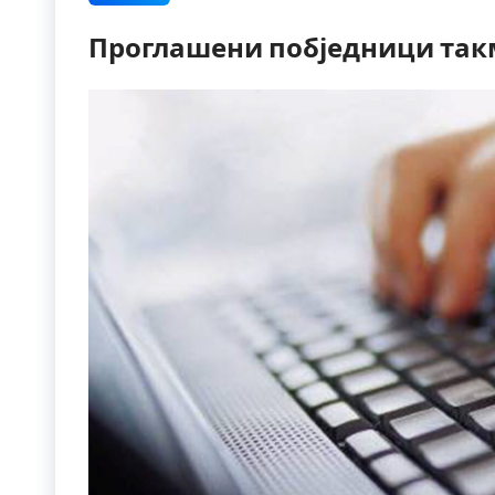
Проглашени побједници так