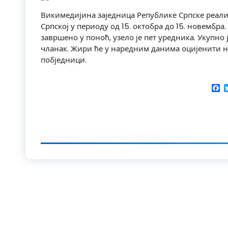
Викимедијина заједница Републике Српске реали
Српској у периоду од 15. октобра до 15. новембра.
завршено у поноћ, узело је пет уредника. Укупно
чланак. Жири ће у наредним данима оцијенити н
побједници.
F