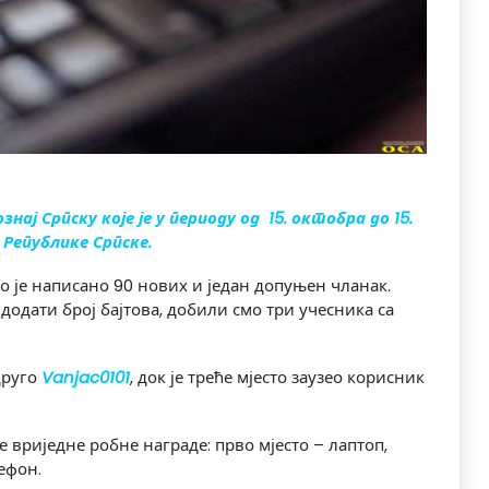
ај Српску које је у периоду од 15. октобра до 15.
Републике Српске.
о је написано 90 нових и један допуњен чланак.
додати број бајтова, добили смо три учесника са
друго
Vanjac0101
, док је треће мјесто заузео корисник
 вриједне робне награде: прво мјесто – лаптоп,
лефон.