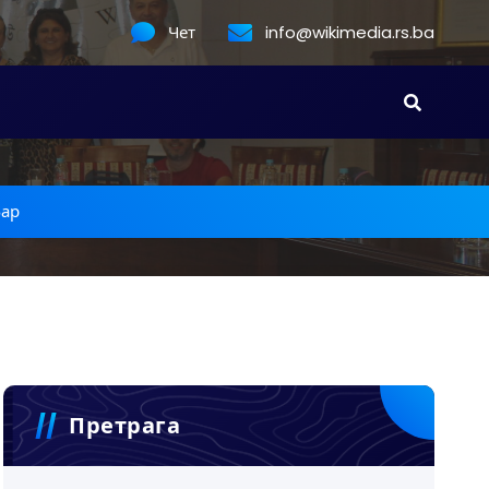
Чет
info@wikimedia.rs.ba
ар
Претрага