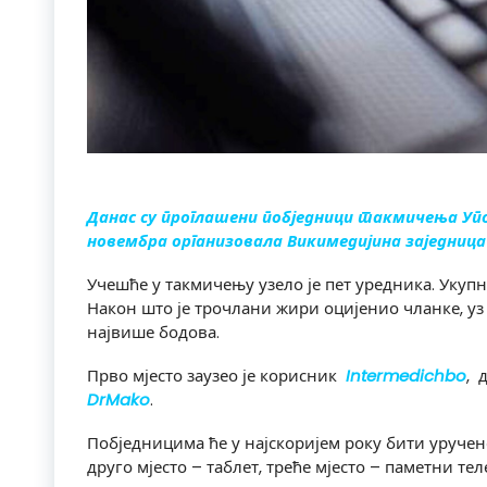
Данас су проглашени побједници такмичења Упозн
новембра организовала Викимедијина заједница 
Учешће у такмичењу узело је пет уредника. Укупн
Након што је трочлани жири оцијенио чланке, уз 
највише бодова.
Прво мјесто заузео је корисник
Intermedichbo
, 
DrMako
.
Побједницима ће у најскоријем року бити уручене
друго мјесто – таблет, треће мјесто – паметни те