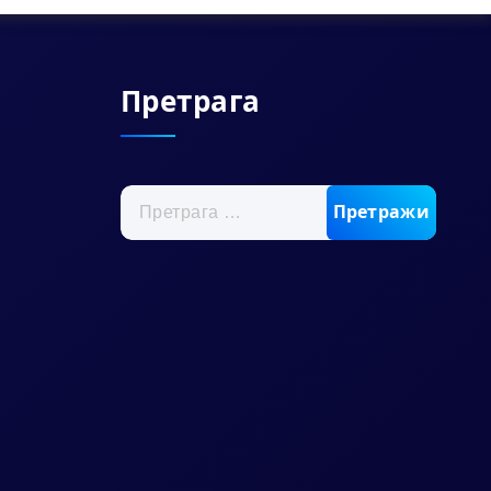
Претрага
Претрага
за: