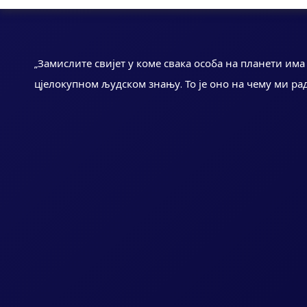
„Замислите свијет у коме свака особа на планети им
цјелокупном људском знању. То је оно на чему ми ра