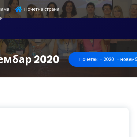
нама
Почетна страна
ембар 2020
Почетак
-
2020
-
новемб