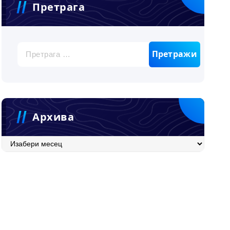
Претрага
Претрага
за:
Архива
Архива