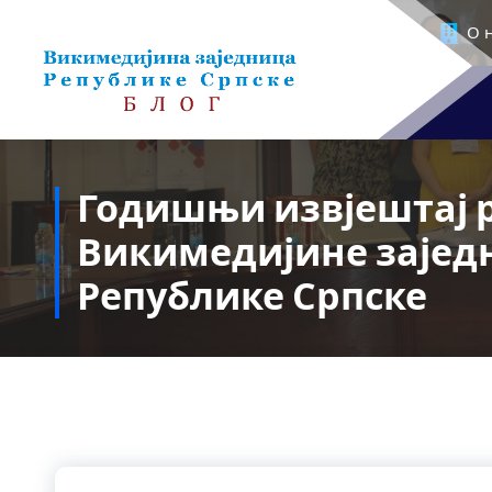
Скочи
О 
на
садржај
Годишњи извјештај 
Викимедијине зајед
Републике Српске