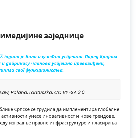
кимедијине заједнице
. година је била изузетно успјешна. Поред бројних
ји и доприносу чланова успјешно превазиђени,
ентима свог функционисања.
aw, Poland, Lantuszka, CC BY-SA 3.0
ублике Српске се трудила да имплементира глобалне
е активности унесе иновативност и нове трендове.
гледу изградње
правне инфраструктуре и пласирања