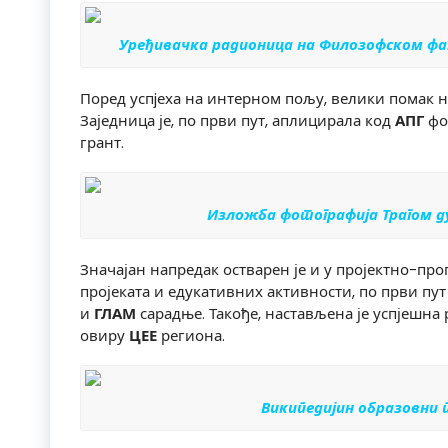
Уређивачка радионица на Филозофском ф
Поред успjеха на интерном пољу, велики помак н
Заједница је, по први пут, аплицирала код
АПГ
фо
грант.
Изложба фотографија
Трагом д
Значајан напредак остварен је и у пројектно-пр
пројеката и едукативних активности, по први пу
и
ГЛАМ
сарадње. Такође, настављена је
успјешна 
овиру
ЦЕЕ
региона.
Википедијин образовни п