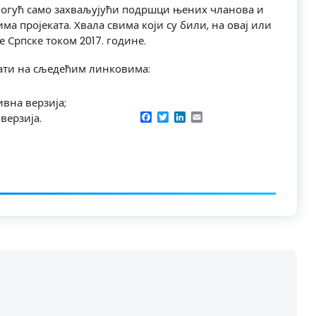
е могућ само захваљујући подршци њених чланова и
ма пројеката. Хвала свима који су били, на овај или
 Српске током 2017. године.
ати на сљедећим линковима:
вна верзија;
Facebook
Twitter
LinkedIn
Email
верзија.