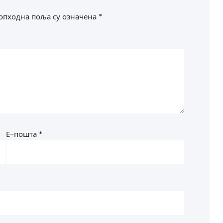
опходна поља су означена
*
Е-пошта
*