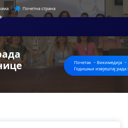
нама
Почетна страна
рада
нице
Почетак
-
Викимедија
-
Годишњи извјештај рада 