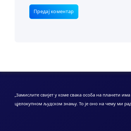
„Замислите свијет у коме свака особа на планети им
цјелокупном људском знању. То је оно на чему ми ра