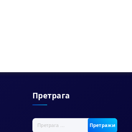
Претрага
Претрага
за: