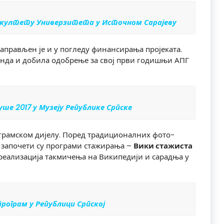
акултету Универзитета у Источном Сарајеву
аправљен је и у погледу финансирања пројеката.
нда и добила одобрење за свој први годишњи АПГ
уше 2017
у Музеју Републике Српске
ограмском дијелу. Поред традиционалних фото-
т започети су програми стажирања –
Вики стажиста
реализација такмичења на Википедији и сарадња у
рограм у Републици Српској