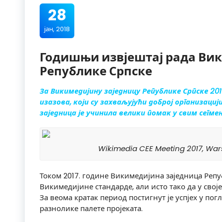
28
јан, 2018
Годишњи извјештај рада Ви
Републике Српске
За Викимедијину заједницу Републике Српске 2017
изазова, који су захваљујући доброј организаци
заједница је учинила велики помак у свим сегм
Wikimedia CEE Meeting 2017, Wars
Током 2017. године Викимедијина заједница Реп
Викимедијине стандарде, али исто тако да у свој
За веома кратак период постигнут је успјех у по
разнолике палете пројеката.