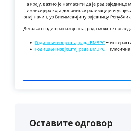
На крају, важно је нагласити да је рад заједниц
финансијера који доприносе рализацији и успјеси
онај начин, уз Викимедијину заједницу Републике
Детаљан годишњи извјештај рада можете поглед
Годишњи извјештај рада ВМЗРС
– интеракти
Годишњи извјештај рада ВМЗРС
– класична 
Оставите одговор