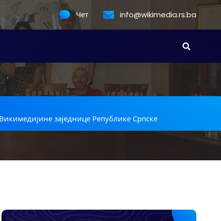
Чет
info@wikimedia.rs.ba
Викимедијине заједнице Републике Српске