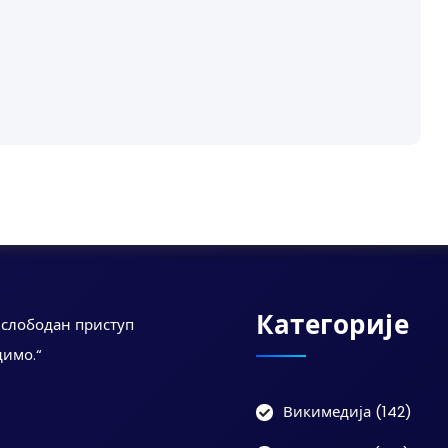
Категорије
а слободан приступ
димо.“
Викимедија
(142)