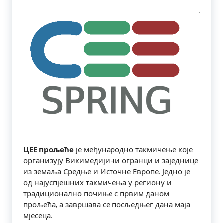
ЦЕЕ прољеће
је међународно такмичење које
организују Викимедијини огранци и заједнице
из земаља Средње и Источне Европе. Једно је
од најуспјешних такмичења у региону и
традиционално почиње с првим даном
прољећа, а завршава се посљедњег дана маја
мјесеца.