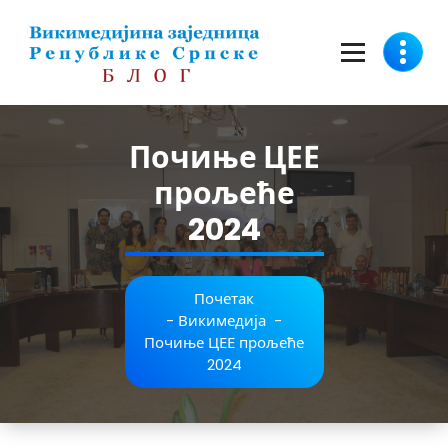
Скочи
на
садржај
Почиње ЦЕЕ
прољеће
2024
Почетак
-
Викимедија
-
Почиње ЦЕЕ прољеће
2024