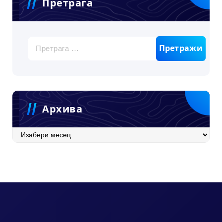
Претрага
Претрага
за:
Архива
Архива