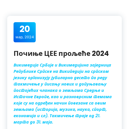
20
мар, 2024
Почиње ЦЕЕ прољеће 2024
Викимедија Србије и Викимедијина заједница
Републике Српске на Википедији на српском
језику организују јубиларно десето по реду
такмичење у писању нових и допуњавању
постојећих чланака о земљама Средње и
Источне Европе, као и разноврсним темама
које су на одређен начин повезане са овим
земљама (историја, музика, наука, спорт,
економија и сл). Такмичење траје од 21.
марта до 31. маја.