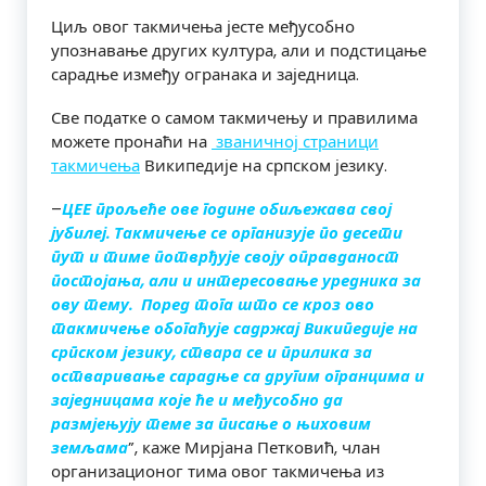
Циљ овог такмичења јесте међусобно
упознавање других култура, али и подстицање
сарадње између огранака и заједница.
Све податке о самом такмичењу и правилима
можете пронаћи на
званичној страници
такмичења
Википедије на српском језику.
–
ЦЕЕ прољеће
ове године обиљежава свој
јубилеј. Такмичење се организује по десети
пут и тиме потврђује своју оправданост
постојања, али и интересовање уредника за
ову тему. Поред тога што се кроз ово
такмичење обогаћује садржај Википедије на
српском језику, ствара се и прилика за
остваривање сарадње са другим огранцима и
заједницама које ће и међусобно да
размјењују теме за писање о њиховим
земљама
”, каже Мирјана Петковић, члан
организационог тима овог такмичења из