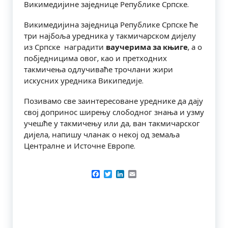
Викимедијине заједнице Републике Српске.
Викимедијина заједница Републике Српске ће
три најбоља уредника у такмичарском дијелу
из Српске наградити
ваучерима за књиге
, а о
побједницима овог, као и претходних
такмичења одлучиваће трочлани жири
искусних уредника Википедије.
Позивамо све заинтересоване уреднике да дају
свој допринос ширењу слободног знања и узму
учешће у такмичењу или да, ван такмичарског
дијела, напишу чланак о некој од земаља
Централне и Источне Европе.
Facebook
Twitter
LinkedIn
Email