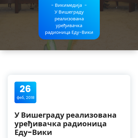
-
Викимедија
-
У Вишеграду
реализована
уређивачка
радионица Еду-Вики
26
феб, 2018
У Вишеграду реализована
уређивачка радионица
Еду-Вики