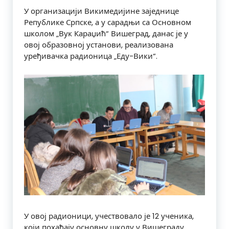
У организацији Викимедијине заједнице
Републике Српске, а у сарадњи са Основном
школом „Вук Караџић“ Вишеград, данас је у
овој образовној установи, реализована
уређивачка радионица „Еду-Вики“.
У овој радионици, учествовало је 12 ученика,
који похађају основну школу у Вишеграду.