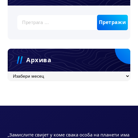
Претрага
за:
Архива
Архива
„Замислите свијет у коме свака особа на планети има