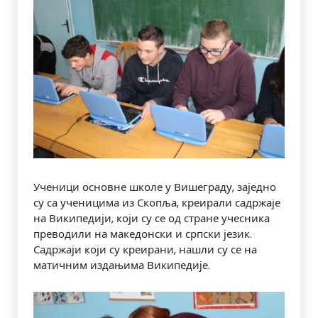
Ученици основне школе у Вишеграду, заједно
су са ученицима из Скопља, креирали садржаје
на Википедији, који су се од стране учесника
преводили на македонски и српски језик.
Садржаји који су креирани, нашли су се на
матичним издањима Википедије.