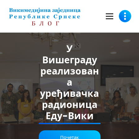
Скочи
на
садржај
У
Вишеграду
реализован
а
уређивачка
радионица
Еду-Вики
Почетак