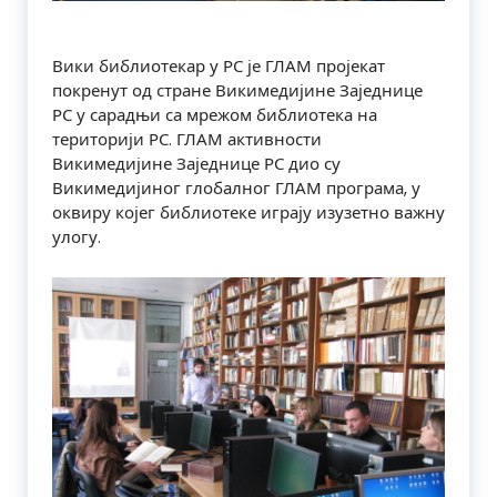
Вики библиотекар у РС је ГЛАМ пројекат
покренут од стране Викимедијине Заједнице
РС у сарадњи са мрежом библиотека на
територији РС. ГЛАМ активности
Викимедијине Заједнице РС дио су
Викимедијиног глобалног ГЛАМ програма, у
оквиру којег библиотеке играју изузетно важну
улогу.