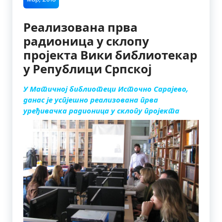
Реализована прва
радионица у склопу
пројекта Вики библиотекар
у Републици Српској
У Матичној библиотеци Источно Сарајево,
данас је успјешно реализована прва
уређивачка радиониц
а у склопу пројекта