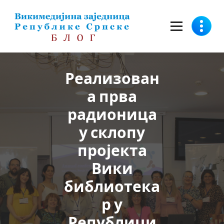
Скочи
на
садржај
Реализован
а прва
радионица
у склопу
пројекта
Вики
библиотека
р у
Републици