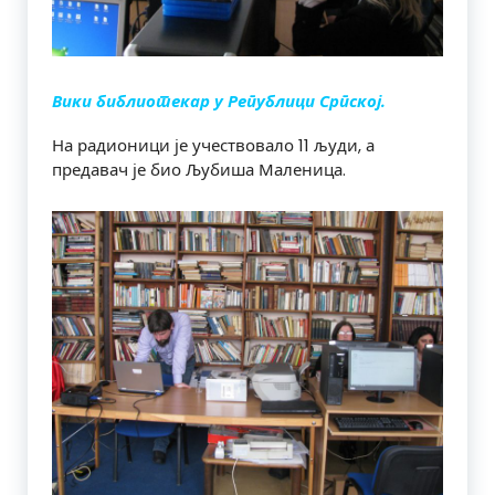
Вики библиотекар у Републици Српској.
На радионици је учествовало 11 људи, а
предавач је био Љубиша Маленица.