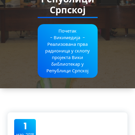
Српској
Почетак
-
Викимедија
-
Реализована прва
радионица у склопу
пројекта Вики
библиотекар у
Републици Српској
1
мар, 2018