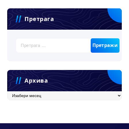
Претрага
Претрага
за:
Архива
Архива