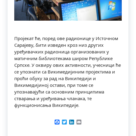
Пројекат ће, поред ове радионице у Источном
Сарајеву, бити изведен кроз низ других
уређивачких радионица организованих у
матичним библиотекама широм Републике
Српске. У оквиру ових активности, учесници ће
се упознати са Викимедијиним пројектима и
проћи обуку за рад на Википедији и
Викимедијиној остави, при томе се
упознавајући са основним принципима
стварања и уређивања чланака, те
функционисања Википедије.
Facebook
Twitter
LinkedIn
Email