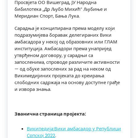
Просвјета ОО Вишеград, ЈУ Народна
бибилотека „Др Љубо Михић” Љубиње и
Меридиан Спорт, Бања Лука.
Сарадња је конципирана према моделу који
подразумијева боравак делегираних Вики
амбасадора у некој од образовних или ГЛАМ
институција. Амбасадори према унапријед
утврђеном договору, у сарадњи са
запосленима, спроводе различите активности
— од обуке запослених за рад на неком од
Викимедијиних пројеката до креирања
слободних садржаја на основу доступне грађе
и извора знања.
Званична страница пројекта:
Википедија:Вики амбасадор у Републици
Српској 2022
.