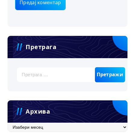
Претрага
Претрага
за:
Архива
Архива