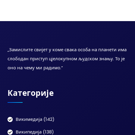
„Замислите свијет у коме свака особа на планети има
слободан приступ цјелокупном људском знању. То је
оно на чему ми радимо.“
Категорије
Викимедија
(142)
Википедија
(138)