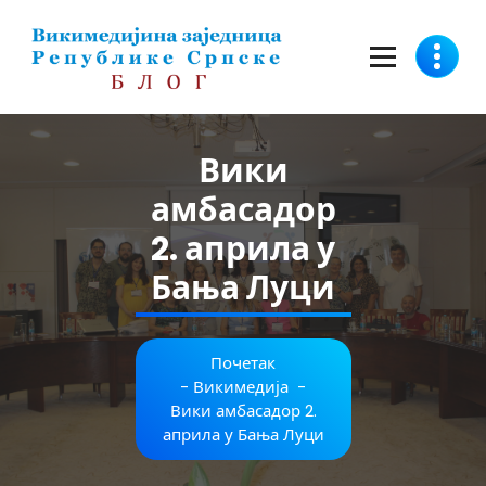
Скочи
на
садржај
Вики
амбасадор
2. априла у
Бања Луци
Почетак
-
Викимедија
-
Вики амбасадор 2.
априла у Бања Луци