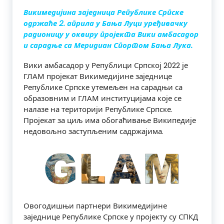
Викимедијина заједница Републике Српске
одржаће 2. априла у Бања Луци уређивачку
радионицу у оквиру пројекта Вики амбасадор
и сарадње са Меридиан Спортом Бања Лука.
Вики амбасадор у Републици Српској 2022 је
ГЛАМ пројекат Викимедијине заједнице
Републике Српске утемељен на сарадњи са
образовним и ГЛАМ институцијама које се
налазе на територији Републике Српске.
Пројекат за циљ има обогаћивање Википедије
недовољно заступљеним садржајима.
Овогодишњи партнери Викимедијине
заједнице Републике Српске у пројекту су СПКД