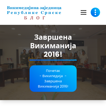
Скочи
на
садржај
Завршена
Викиманија
2016!
Почетак
-
Википедија
-
Завршена
Викиманија 2016!