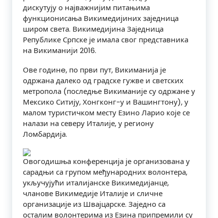
дискутују о најважнијим питањима
функционисања Викимедијиних заједница
широм света. Викимедијина Заједница
Републике Српске је имала свог представника
на Викиманији 2016.
Ове годинe, по први пут, Викиманија је
одржана далеко од градске гужве и светских
метропола (последње Викиманије су одржане у
Мексико Ситију, Хонгконг-у и Вашингтону), у
малом туристичком месту Езино Ларио које се
налази на северу Италије, у региону
Ломбардија.
Овогодишња конференција је организована у
сарадњи са групом међународних волонтера,
укључујући италијанске Викимедијанце,
чланове Викимедије Италије и сличне
организације из Швајцарске. Заједно са
осталим волонтерима из Езина припремили су