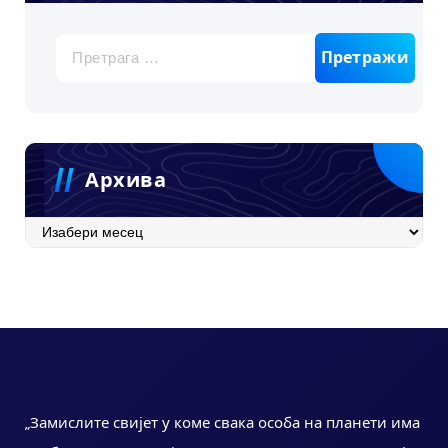
Претрага
за:
Архива
Архива
„Замислите свијет у коме свака особа на планети има