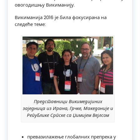
овогодишњу Викиманију.
Викиманија 2016 је била фокусирана на
следеће теме:
Представници Викимедијиних
заједница из Ирана, Грчке, Македоније и
Републике Српске са Џимијем Вејлсом
превазилажење глобалних препрека у