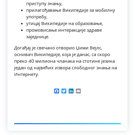
приступу знању,
прилагођавање Википедије за мобилну
употребу,
утицај Википедије на образовање,
промовисање интеракције здраве
заједнице.
Догађај је свечано отворио Џими Вејлс,
оснивач Википедије, која је данас, са скоро
преко 40 милиона чланака на стотине језика
један од највећих извора слободног знања на
Интернету.
Facebook
Twitter
LinkedIn
Email