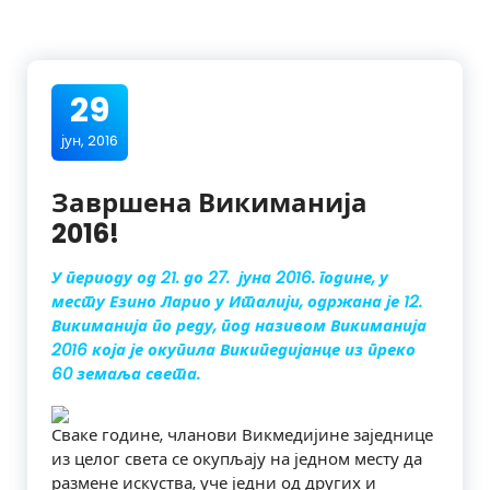
29
јун, 2016
Завршена Викиманија
2016!
У периоду од 21. до 27. јуна 2016. године, у
месту Езино Ларио у Италији, одржана је 12.
Викиманија по реду, под називом Викиманија
2016 која је окупила Википедијанце из преко
60 земаља света.
Сваке године, чланови Викмедијине заједнице
из целог света се окупљају на једном месту да
размене искуства, уче једни од других и